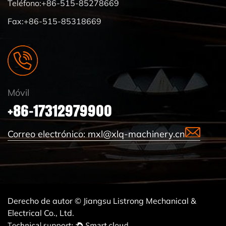
Teléfono:+86-515-85278669
Fax:+86-515-85318669
Móvil
+86-17312979900
Correo electrónico:
mxl@xlq-machinery.cn
Derecho de autor © Jiangsu Listrong Mechanical &
Electrical Co., Ltd.