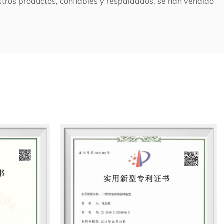
ros productos, confiables y respaldados, se han vendido
iente, Sudáfrica y otras regiones.
la calidad gana el mercado, la integridad hace la marca".
nuestra mente y energía y para cumplir con múltiples
os clientes. Esperamos crear el máximo valor para la