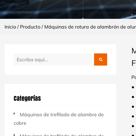
Inicio
/
Producto
/
Máquinas de rotura de alambrón de alu
M
F
P
●
●
Categorías
●
Máquinas de trefilado de alambre de
● 
cobre
●
●