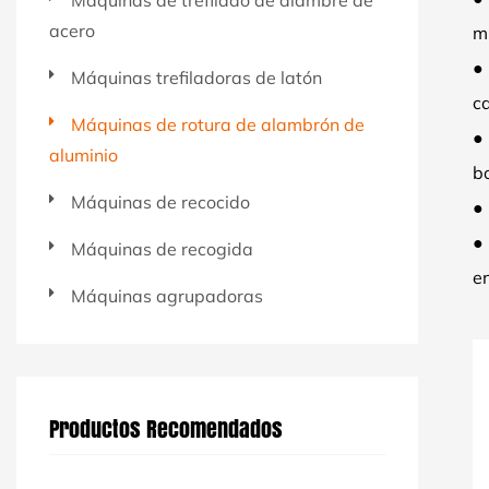
Máquinas de trefilado de alambre de
acero
m
● 
Máquinas trefiladoras de latón
ca
Máquinas de rotura de alambrón de
●
aluminio
b
Máquinas de recocido
● 
● 
Máquinas de recogida
en
Máquinas agrupadoras
Productos Recomendados