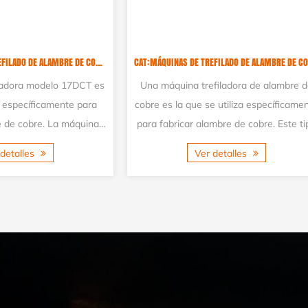
CAT:MÁQUINAS DE TREFILADO DE ALAMBRE DE COBRE
te tipo de máquina está diseñada con
La máquina trefilador
na línea de trefilado doble, que puede
acero inoxidable tiene
efilar dos cables al mismo tiempo, con
trefilado y se utiliza pr
entrada de alambre de cobre de...
trefilar acero desde 
Ver detalles
Ver detall