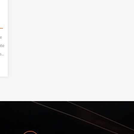
CAT:MÁQUINAS DE TREFILADO DE ALAMBRE DE ACERO
CAT:MÁQUINAS DE TREFILADO DE ALAMBRE DE ACERO
a de alambre de
Esta máquina trefiladora de sierra es
 24 matrices de
adecuada para trefilar alambres de acero
incipalmente para
con alto contenido de carbono o de alta
Φ0,3 mm-Φ0,...
resistencia, como alambre para ...
es
Ver detalles