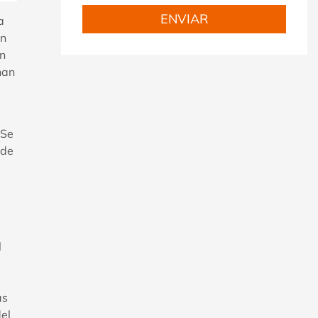
a
en
ón
han
 Se
 de
.
l
as
del