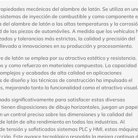
propiedades mecánicas del alambre de latón. Se utiliza en un
o, sistemas de inyección de combustible y como componente 
a del alambre de latón a las altas temperaturas y la corrosi
ad de las piezas de automóviles. A medida que los vehículos 
dos y tolerancias más estrictas, la calidad y precisión del
a llevado a innovaciones en su producción y procesamiento.
e de latón se emplea por su atractivo estético y resistencia.
vos y como refuerzo en materiales compuestos. La capacidad
 complejos y acabados de alta calidad en aplicaciones
s de diseño y las técnicas de construcción ha impulsado el
, mejorando tanto la funcionalidad como el atractivo visual
nado significativamente para satisfacer estas diversas
 tienen disposiciones de dibujo horizontales, juegan un pape
un control preciso sobre las dimensiones y la calidad del
 latón de alto rendimiento en todas las industrias. Al
de tensión y sofisticados sistemas PLC y HMI, estas máquin
ucción. Este avance tecnológico respalda la mejora continua 