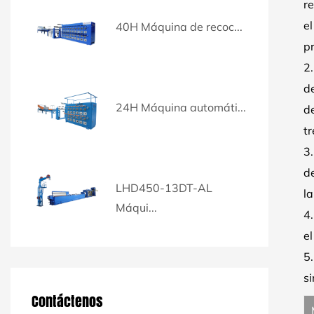
re
el
40H Máquina de recoc...
p
2.
de
24H Máquina automáti...
d
tr
3.
de
LHD450-13DT-AL
la
Máqui...
4.
e
5
s
Contáctenos