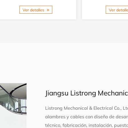
control síncrono de conversión de doble
trefilar alambres de la
Ver detalles
Ver detal
frecuencia...
a...
Jiangsu Listrong Mechanical
Listrong Mechanical & Electrical Co., L
alambres y cables con diseño de desarr
técnico, fabricación, instalación, pues