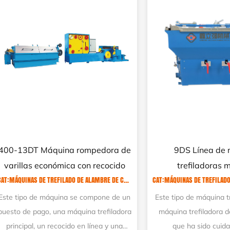
24DW Máquina trefiladora
22DHT Máquina tr
húmeda de alambre fino
latón fino con rec
CAT:MÁQUINAS DE TREFILADO DE ALAMBRE DE COBRE
CAT:MÁQUINAS TREFILA
Este tipo de máquina está diseñada
Este tipo de máquina
según tecnología de producción
bastante famosa en 
avanzada internacional. Adoptando
industria de alambres