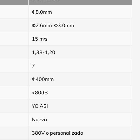
Φ8.0mm
Φ2.6mm-Φ3.0mm
15 m/s
1,38-1,20
7
Φ400mm
<80dB
YO ASI
Nuevo
380V o personalizado