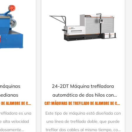
efiladora de
LHD450-13DT-AL Máquina
ocido en línea
desbastadora de varillas de
DORAS DE LATÓN
CAT:MÁQUINAS DE ROTURA DE ALAMBRÓN DE ALUMINIO
aluminio con recocido en línea
 trefiladora es
Este tipo de máquina absorbe el nivel
el campo de la
avanzado internacional de tecnología de
 y cables, puede
máquinas trefiladoras de alambre de