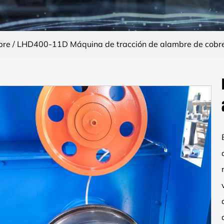
bre
/
LHD400-11D Máquina de tracción de alambre de cobre 