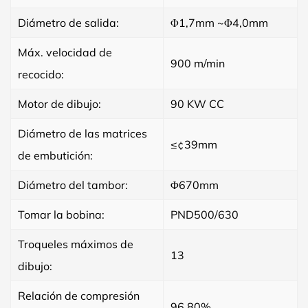
Diámetro de salida:
Φ1,7mm ~Φ4,0mm
Máx. velocidad de
900 m/min
recocido:
Motor de dibujo:
90 KW CC
Diámetro de las matrices
≤¢39mm
de embutición:
Diámetro del tambor:
Φ670mm
Tomar la bobina:
PND500/630
Troqueles máximos de
13
dibujo:
Relación de compresión
96,80%