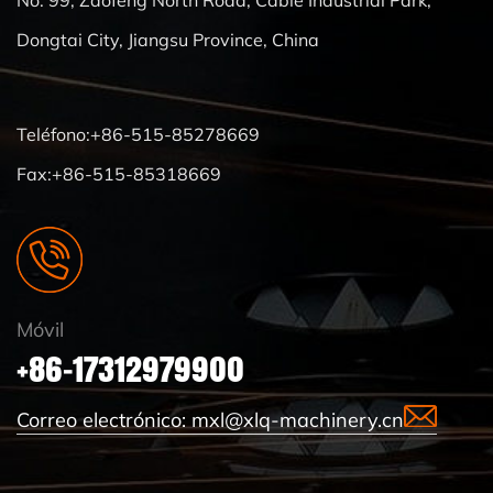
No. 99, Zaofeng North Road, Cable Industrial Park,
Dongtai City, Jiangsu Province, China
Teléfono:+86-515-85278669
Fax:+86-515-85318669
Móvil
+86-17312979900
Correo electrónico:
mxl@xlq-machinery.cn