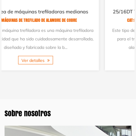
s
25/16DT Trefiladora fina de 16 hilos con recocid
CAT:MÁQUINAS DE TREFILADO DE ALAMBRE DE COBRE
dora
Este tipo de máquina trefiladora múltiple ha sido diseña
ada,
para el trefilado simultáneo de alambres de hasta 16
alambres de cobre, puede producir 16 a...
Ver detalles
Sobre nosotros