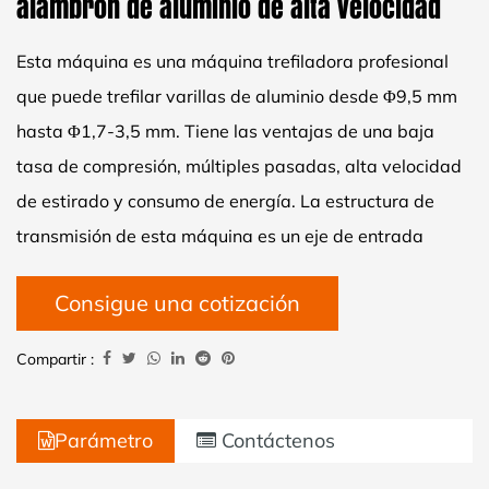
alambrón de aluminio de alta velocidad
Esta máquina es una máquina trefiladora profesional
que puede trefilar varillas de aluminio desde Φ9,5 mm
hasta Φ1,7-3,5 mm. Tiene las ventajas de una baja
tasa de compresión, múltiples pasadas, alta velocidad
de estirado y consumo de energía. La estructura de
transmisión de esta máquina es un eje de entrada
independiente, que impulsa dos ejes de rueda de torre,
Consigue una cotización
un eje de rueda guía y un eje de rueda de velocidad fija
a través de dos pares de engranajes reductores y pares
Compartir :
de ruedas dentadas. La máquina de trefilado es de un
solo lado, el tipo de enfriamiento es del tipo rociador de
Parámetro
Contáctenos
circulación externa y el tipo de bobinado es la máquina
bobinadora de ruedas en forma de I para bobinado.