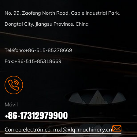
No. 99, Zaofeng North Road, Cable Industrial Park,
Dongtai City, Jiangsu Province, China
Teléfono:+86-515-85278669
Fax:+86-515-85318669
Móvil
+86-17312979900
Correo electrónico:
mxl@xlq-machinery.cn